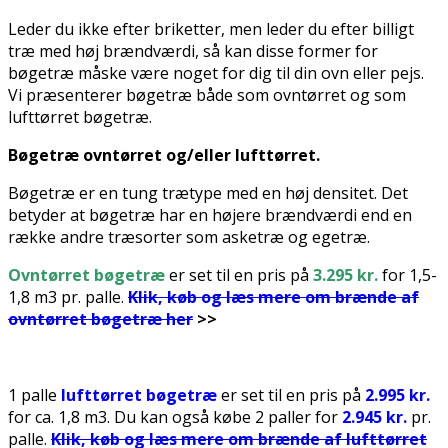
Leder du ikke efter briketter, men leder du efter billigt
træ med høj brændværdi, så kan disse former for
bøgetræ måske være noget for dig til din ovn eller pejs.
Vi præsenterer bøgetræ både som ovntørret og som
lufttørret bøgetræ.
Bøgetræ ovntørret og/eller lufttørret.
Bøgetræ er en tung trætype med en høj densitet. Det
betyder at bøgetræ har en højere brændværdi end en
række andre træsorter som asketræ og egetræ.
Ovntørret bøgetræ
er set til en pris på
3.295 kr.
for 1,5-
1,8 m3 pr. palle.
Klik, køb og læs mere om brænde af
ovntørret bøgetræ her
>>
.
1 palle
lufttørret bøgetræ
er set til en pris på
2.995 kr.
for ca. 1,8 m3. Du kan også købe 2 paller for
2.945 kr.
pr.
palle.
Klik, køb og læs mere om brænde af lufttørret