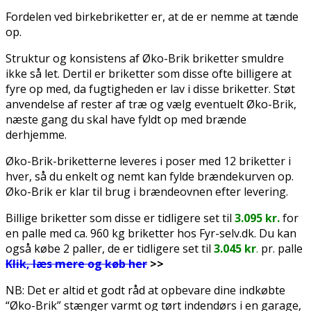
Fordelen ved birkebriketter er, at de er nemme at tænde
op.
Struktur og konsistens af Øko-Brik briketter smuldre
ikke så let. Dertil er briketter som disse ofte billigere at
fyre op med, da fugtigheden er lav i disse briketter. Støt
anvendelse af rester af træ og vælg eventuelt Øko-Brik,
næste gang du skal have fyldt op med brænde
derhjemme.
Øko-Brik-briketterne leveres i poser med 12 briketter i
hver, så du enkelt og nemt kan fylde brændekurven op.
Øko-Brik er klar til brug i brændeovnen efter levering.
Billige briketter som disse
er tidligere set
til
3.095 kr.
for
en palle med ca. 960 kg briketter hos Fyr-selv.dk. Du kan
også købe 2 paller,
de er tidligere set t
il
3.045 kr
.
pr. palle
Klik, læs mere og køb her
>>
NB: Det er altid et godt råd at opbevare dine indkøbte
“Øko-Brik” stænger varmt og tørt indendørs i en garage,