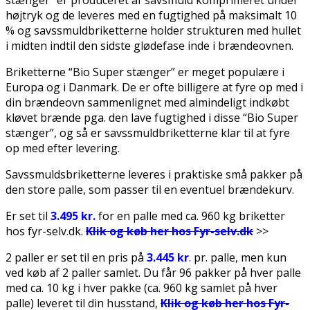
stænger” er produceret af savsmuld komprimeret under
højtryk og de leveres med en fugtighed på maksimalt 10
% og savssmuldbriketterne holder strukturen med hullet
i midten indtil den sidste glødefase inde i brændeovnen.
Briketterne “Bio Super stænger” er meget populære i
Europa og i Danmark. De er ofte billigere at fyre op med i
din brændeovn sammenlignet med almindeligt indkøbt
kløvet brænde pga. den lave fugtighed i disse “Bio Super
stænger”, og så er savssmuldbriketterne klar til at fyre
op med efter levering.
Savssmuldsbriketterne leveres i praktiske små pakker på
den store palle, som passer til en eventuel brændekurv.
Er set til
3.495 kr.
for en palle med ca. 960 kg briketter
hos fyr-selv.dk.
Klik og køb her hos Fyr-selv.dk
>>
2 paller er set til en pris på
3.445 kr
.
pr. palle, men kun
ved køb af 2 paller samlet. Du får 96 pakker på hver palle
med ca. 10 kg i hver pakke (ca. 960 kg samlet på hver
palle) leveret til din husstand,
Klik og køb her hos Fyr-