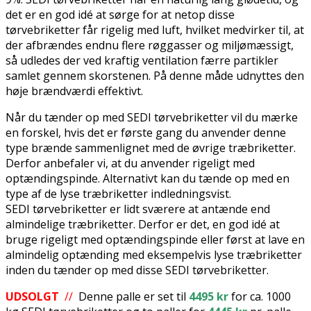
det er en god idé at sørge for at netop disse
tørvebriketter får rigelig med luft, hvilket medvirker til, at
der afbrændes endnu flere røggasser og miljømæssigt,
så udledes der ved kraftig ventilation færre partikler
samlet gennem skorstenen. På denne måde udnyttes den
høje brændværdi effektivt.
Når du tænder op med SEDI tørvebriketter vil du mærke
en forskel, hvis det er første gang du anvender denne
type brænde sammenlignet med de øvrige træbriketter.
Derfor anbefaler vi, at du anvender rigeligt med
optændingspinde. Alternativt kan du tænde op med en
type af de lyse træbriketter indledningsvist.
SEDI tørvebriketter er lidt sværere at antænde end
almindelige træbriketter. Derfor er det, en god idé at
bruge rigeligt med optændingspinde eller først at lave en
almindelig optænding med eksempelvis lyse træbriketter
inden du tænder op med disse SEDI tørvebriketter.
UDSOLGT
//
Denne palle er set til
4495 kr
for ca. 1000