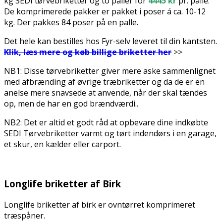
kg SEDI tørvebriketter og to paller for
4445 kr
pr. palle.
De komprimerede pakker er pakket i poser á ca. 10-12
kg. Der pakkes 84 poser på en palle.
Det hele kan bestilles hos Fyr-selv leveret til din kantsten.
Klik, læs mere og køb billige briketter her
>>
NB1: Disse tørvebriketter giver mere aske sammenlignet
med afbrænding af øvrige træbriketter og da de er en
anelse mere snavsede at anvende, når der skal tændes
op, men de har en god brændværdi..
NB2: Det er altid et godt råd at opbevare dine indkøbte
SEDI Tørvebriketter varmt og tørt indendørs i en garage,
et skur, en kælder eller carport.
.
Longlife briketter af Birk
Longlife briketter af birk er ovntørret komprimeret
træspåner.