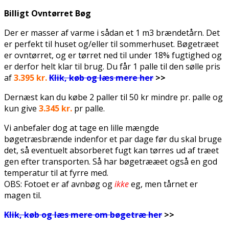
Billigt Ovntørret Bøg
Der er masser af varme i sådan et 1 m3 brændetårn. Det
er perfekt til huset og/eller til sommerhuset. Bøgetræet
er ovntørret, og er tørret ned til under 18% fugtighed og
er derfor helt klar til brug. Du får 1 palle til den sølle pris
af
3.395 kr.
Klik, køb og l
æs mere her
>>
Dernæst kan du købe 2 paller til 50 kr mindre pr. palle og
kun give
3.345 kr.
pr palle.
Vi anbefaler dog at tage en lille mængde
bøgetræsbrænde indenfor et par dage før du skal bruge
det, så eventuelt absorberet fugt kan tørres ud af træet
gen efter transporten. Så har bøgetrææet også en god
temperatur til at fyrre med.
OBS: Fotoet er af avnbøg og
ikke
eg, men tårnet er
magen til.
Klik, køb og læs mere om bøgetræ her
>>