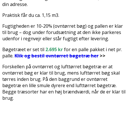
din adresse.
Praktisk får du ca. 1,15 m3.
Fugtigheden er 10-20% (ovntørret bøg) og pallen er klar
til brug – dog under forudsætning at den ikke parkeres
udenfor i regnvejr eller står fugtigt efter levering.
Bøgetræet er set til
2.695 kr
for en palle pakket i net pr.
palle.
Klik og bestil ovntørret bøgetræ her
>>
Forskellen på ovntørret og lufttørret bøgetræ er at
ovntørret bøg er klar til brug, mens lufttørret bøg skal
tørres inden brug. På den baggrund er ovntørret
bøgetræ en lille smule dyrere end lufttørret bøgetræ.
Begge træsorter har en høj brændværdi, når de er klar til
brug.
.
.