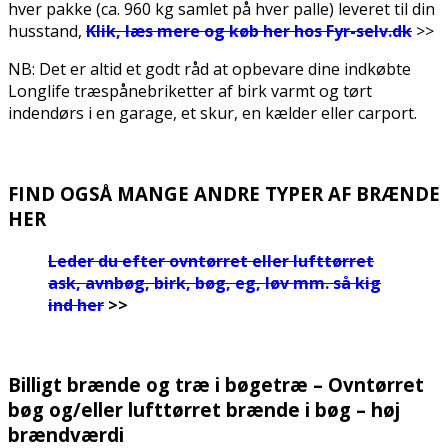
hver pakke (ca. 960 kg samlet på hver palle) leveret til din
husstand,
Klik, læs mere og køb her hos Fyr-selv.dk
>>
NB: Det er altid et godt råd at opbevare dine indkøbte
Longlife træspånebriketter af birk varmt og tørt
indendørs i en garage, et skur, en kælder eller carport.
.
FIND OGSÅ MANGE ANDRE TYPER AF BRÆNDE
HER
Leder du efter ovntørret eller lufttørret
ask, avnbøg, birk, bøg, eg, løv mm. så kig
ind her
>>
.
Billigt brænde og træ i bøgetræ – Ovntørret
bøg og/eller lufttørret brænde i bøg – høj
brændværdi