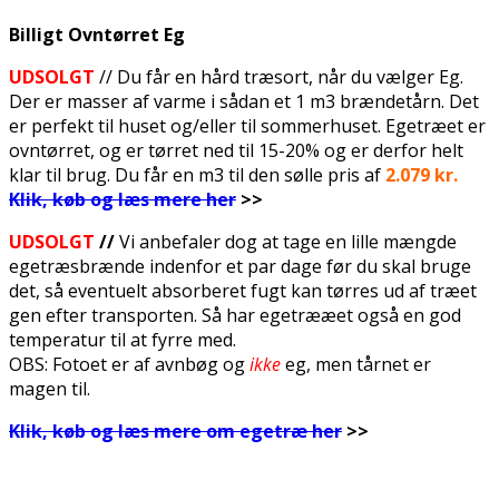
Billigt Ovntørret Eg
UDSOLGT
// Du får en hård træsort, når du vælger Eg.
Der er masser af varme i sådan et 1 m3 brændetårn. Det
er perfekt til huset og/eller til sommerhuset. Egetræet er
ovntørret, og er tørret ned til 15-20% og er derfor helt
klar til brug. Du får en m3 til den sølle pris af
2.079 kr.
Klik, køb og læs mere her
>>
UDSOLGT
//
Vi anbefaler dog at tage en lille mængde
egetræsbrænde indenfor et par dage før du skal bruge
det, så eventuelt absorberet fugt kan tørres ud af træet
gen efter transporten. Så har egetrææet også en god
temperatur til at fyrre med.
OBS: Fotoet er af avnbøg og
ikke
eg, men tårnet er
magen til.
Klik, køb og læs mere om egetræ her
>>
.