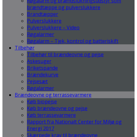
Røgalarm og brændslukningsudstyr som
brændtæppe og pulverslukkere
Brandtæpper
Pulverslukkere
Pulverslukkere – Video
Røgalarmer
Røgalarm – Tjek, kontrol og batteriskift
Tilbehør
Tilbehør til brændeovne og pejse
Askesuger
Briketspande
Brændekurve
Pejsesæt
Røgalarmer
Brændeovne og terrassevarmere
Køb biopejse
Køb brændeovne og pejse
Køb terrassevarmere
Rapport fra Nationalt Center for Miljø og
Energi 2017
Skærpede krav til brændeovne