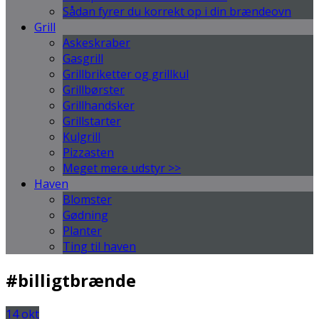
Sådan fyrer du korrekt op i din brændeovn
Grill
Askeskraber
Gasgrill
Grillbriketter og grillkul
Grillbørster
Grillhandsker
Grillstarter
Kulgrill
Pizzasten
Meget mere udstyr >>
Haven
Blomster
Gødning
Planter
Ting til haven
#billigtbrænde
14
okt