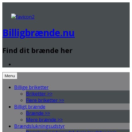
Videre
.
til
indhold
Billigbrænde.nu
Find dit brænde her
Menu
Billige briketter
Briketter >>
Flere briketter >>
Billigt brænde
Brænde >>
Mere brænde >>
Brændslukningsudstyr