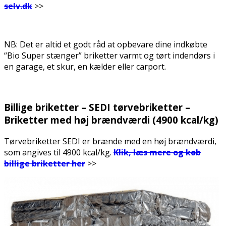
selv.dk
>>
.
NB: Det er altid et godt råd at opbevare dine indkøbte
“Bio Super stænger” briketter varmt og tørt indendørs i
en garage, et skur, en kælder eller carport.
.
Billige briketter – SEDI tørvebriketter –
Briketter med høj brændværdi (4900 kcal/kg)
Tørvebriketter SEDI er brænde med en høj brændværdi,
som angives til 4900 kcal/kg.
Klik, læs mere og køb
billige briketter her
>>