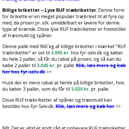
Billige briketter – Lyse RUF træbriketter
. Denne form
for brikette er en meget populær træbriket til at fyre op
med, da prisen pr. stk. umiddelbart er lavere for denne
type af brænde. Disse lyse RUF træbriketter er fremstillet
af træsmuld og spåner.
Denne palle med 960 kg af billige briketter i mærket “RUF
træbriketter” er set til
3.095
kr.
hos fyr-selv.dk og køber
du hele 2 paller, så får du rabat på prisen, og så kan du
købe 2 paller til
3.045 kr.
pr. palle.
Klik, læs mere og køb
her hos fyr-selv.dk
>>
Husk der er mere rabat at hente på billige briketter, hvis
du køber 3 paller, som du får til
3.020 kr.
pr. palle.
Disse RUF træbriketter af spåner og træsmuld kan
bestilles hos Fyr-Selv.dk.
Klik, læs mere og køb her
>>
.
NB: Det er altid et godt råd at opbevare RUF træbriketter