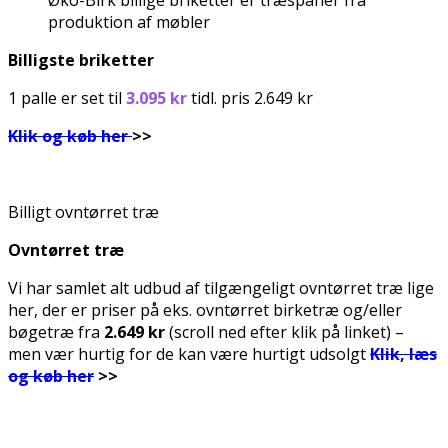
Øko-Birk billige briketter er træspåner fra
produktion af møbler
Billigste briketter
1 palle er set til
3.095 kr
tidl. pris 2.649 kr
Klik og køb her
>>
Billigt ovntørret træ
Ovntørret træ
Vi har samlet alt udbud af tilgængeligt ovntørret træ lige
her, der er priser på eks. ovntørret birketræ og/eller
bøgetræ fra
2.649 kr
(scroll ned efter klik på linket) –
men vær hurtig for de kan være hurtigt udsolgt
Klik, læs
og køb her
>>