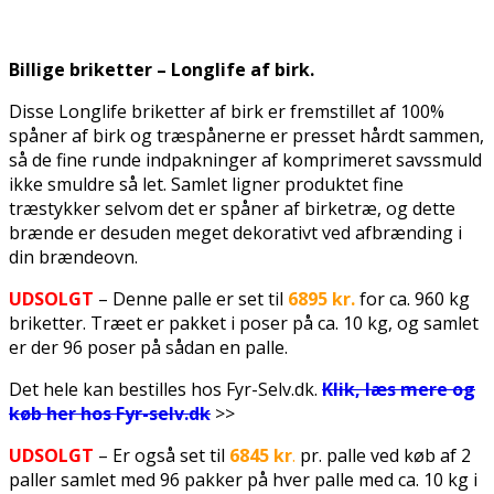
Billige briketter – Longlife af birk.
Disse Longlife briketter af birk er fremstillet af 100%
spåner af birk og træspånerne er presset hårdt sammen,
så de fine runde indpakninger af komprimeret savssmuld
ikke smuldre så let. Samlet ligner produktet fine
træstykker selvom det er spåner af birketræ, og dette
brænde er desuden meget dekorativt ved afbrænding i
din brændeovn.
UDSOLGT
– Denne palle er set til
6895 kr.
for ca. 960 kg
briketter. Træet er pakket i poser på ca. 10 kg, og samlet
er der 96 poser på sådan en palle.
Det hele kan bestilles hos Fyr-Selv.dk.
Klik, læs mere og
køb her hos Fyr-selv.dk
>>
UDSOLGT
– Er også set til
6845 kr
.
pr. palle ved køb af 2
paller samlet med 96 pakker på hver palle med ca. 10 kg i