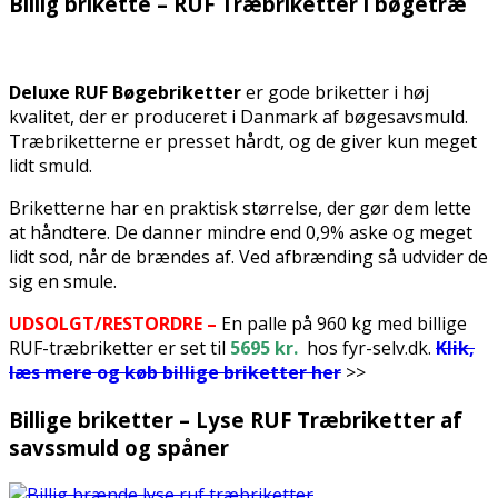
Billig brikette – RUF Træbriketter i bøgetræ
Deluxe RUF Bøgebriketter
er gode briketter i høj
kvalitet, der er produceret i Danmark af bøgesavsmuld.
Træbriketterne er presset hårdt, og de giver kun meget
lidt smuld.
Briketterne har en praktisk størrelse, der gør dem lette
at håndtere. De danner mindre end 0,9% aske og meget
lidt sod, når de brændes af. Ved afbrænding så udvider de
sig en smule.
UDSOLGT/RESTORDRE –
En palle på 960 kg med billige
RUF-træbriketter er set til
5695
kr.
hos fyr-selv.dk.
Klik,
læs mere og køb billige briketter her
>>
Billige briketter – Lyse RUF Træbriketter af
savssmuld og spåner