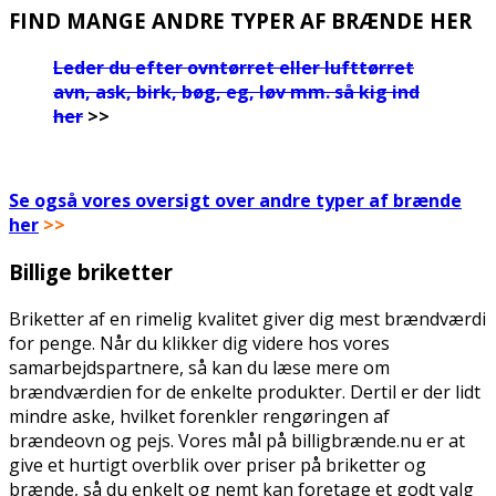
FIND MANGE ANDRE TYPER AF BRÆNDE HER
Leder du efter ovntørret eller lufttørret
avn, ask, birk, bøg, eg, løv mm. så kig ind
her
>>
.
Se også vores oversigt over andre typer af brænde
her
>>
Billige briketter
Briketter af en rimelig kvalitet giver dig mest brændværdi
for penge. Når du klikker dig videre hos vores
samarbejdspartnere, så kan du læse mere om
brændværdien for de enkelte produkter. Dertil er der lidt
mindre aske, hvilket forenkler rengøringen af
brændeovn og pejs. Vores mål på billigbrænde.nu er at
give et hurtigt overblik over priser på briketter og
brænde, så du enkelt og nemt kan foretage et godt valg