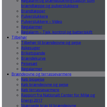
Røgalarm og brændslukningsudstyr som
brændtæppe og pulverslukkere
Brandtæpper
Pulverslukkere
Pulverslukkere – Video
Røgalarmer
Røgalarm – Tjek, kontrol og batteriskift
Tilbehør
Tilbehør til brændeovne og pejse
Askesuger
Briketspande
Brændekurve
Pejsesæt
Røgalarmer
Brændeovne og terrassevarmere
Køb biopejse
Køb brændeovne og pejse
Køb terrassevarmere
Rapport fra Nationalt Center for Miljø og
Energi 2017
Skærpede krav til brændeovne