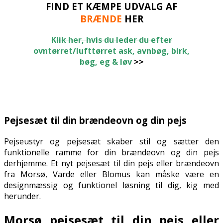
FIND ET KÆMPE UDVALG AF
BRÆNDE
HER
Klik her, hvis du leder du efter
ovntørret/lufttørret ask, avnbøg, birk,
bøg, eg & løv
>>
.
.
Pejsesæt til din brændeovn og din pejs
Pejseustyr og pejsesæt skaber stil og sætter den
funktionelle ramme for din brændeovn og din pejs
derhjemme. Et nyt pejsesæt til din pejs eller brændeovn
fra Morsø, Varde eller Blomus kan måske være en
designmæssig og funktionel løsning til dig, kig med
herunder.
Morsø pejsesæt til din pejs eller