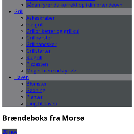
Sådan fyrer du korrekt op i din brændeovn
Grill
Askeskraber
Gasgrill
Grillbriketter og grillkul
Grillbørster
Grillhandsker
Grillstarter
Kulgrill
Pizzasten
Meget mere udstyr >>
Haven
Blomster
Gødning
Planter
Ting til haven
Brændeboks fra Morsø
28
nov