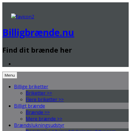
Videre
.
til
indhold
Billigbrænde.nu
Find dit brænde her
Menu
Billige briketter
Briketter >>
Flere briketter >>
Billigt brænde
Brænde >>
Mere brænde >>
Brændslukningsudstyr