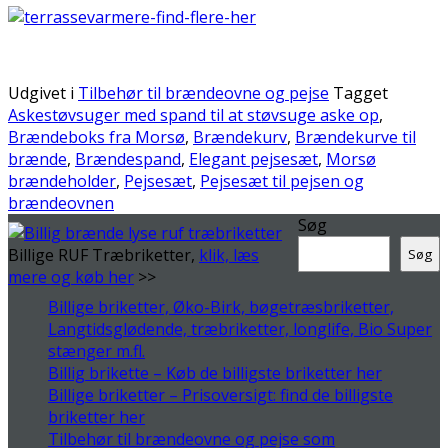
.
Udgivet i
Tilbehør til brændeovne og pejse
Tagget
Askestøvsuger med spand til at støvsuge aske op
,
Brændeboks fra Morsø
,
Brændekurv
,
Brændekurve til
brænde
,
Brændespand
,
Elegant pejsesæt
,
Morsø
brændeholder
,
Pejsesæt
,
Pejsesæt til pejsen og
brændeovnen
Søg
Billige RUF Træbriketter,
klik, læs
Søg
mere og køb her
>>
Billige briketter, Øko-Birk, bøgetræsbriketter,
Langtidsglødende, træbriketter, longlife, Bio Super
stænger m.fl.
Billig brikette – Køb de billigste briketter her
Billige briketter – Prisoversigt: find de billigste
briketter her
Tilbehør til brændeovne og pejse som