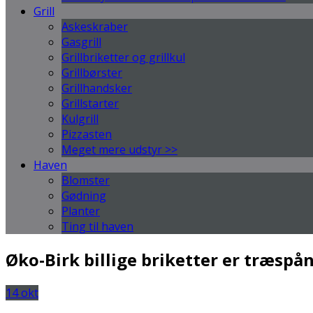
Grill
Askeskraber
Gasgrill
Grillbriketter og grillkul
Grillbørster
Grillhandsker
Grillstarter
Kulgrill
Pizzasten
Meget mere udstyr >>
Haven
Blomster
Gødning
Planter
Ting til haven
Øko-Birk billige briketter er træspå
14
okt