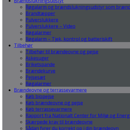
Brændslukningsudstyr
Røgalarm og brændslukningsudstyr som brænd
Brandtæpper
Pulverslukkere
Pulverslukkere – Video
Røgalarmer
Røgalarm – Tjek, kontrol og batteriskift
Tilbehør
Tilbehør til brændeovne og pejse
Askesuger
Briketspande
Brændekurve
Pejsesæt
Røgalarmer
Brændeovne og terrassevarmere
Køb biopejse
Køb brændeovne og pejse
Køb terrassevarmere
Rapport fra Nationalt Center for Miljø og Energ
Skærpede krav til brændeovne
Sådan fyrer du korrekt op i din brændeovn