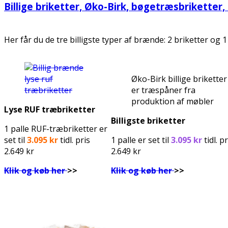
Billige briketter, Øko-Birk, bøgetræsbriketter,
Her får du de tre billigste typer af brænde: 2 briketter og 
Øko-Birk billige briketter
er træspåner fra
produktion af møbler
Lyse RUF træbriketter
Billigste briketter
1 palle RUF-træbriketter er
set til
3.095 kr
tidl. pris
1 palle er set til
3.095 kr
tidl. pr
2.649 kr
2.649 kr
Klik og køb her
>>
Klik og køb her
>>