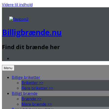
Videre til indhold
.
Billigbrænde.nu
Find dit brænde her
Menu
Billige briketter
Briketter >>
Flere briketter >>
Billigt brænde
Brænde >>
Mere brænde >>