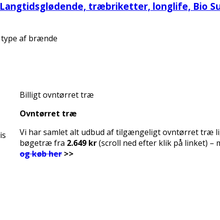
 Langtidsglødende, træbriketter, longlife, Bio S
1 type af brænde
Billigt ovntørret træ
Ovntørret træ
Vi har samlet alt udbud af tilgængeligt ovntørret træ l
is
bøgetræ fra
2.649 kr
(scroll ned efter klik på linket)
og køb her
>>