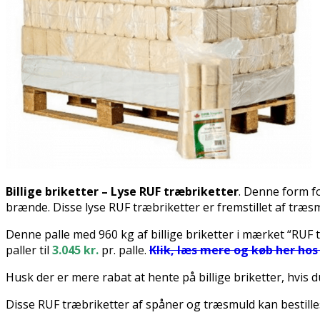
Billige briketter – Lyse RUF træbriketter
. Denne form fo
brænde. Disse lyse RUF træbriketter er fremstillet af træs
Denne palle med 960 kg af billige briketter i mærket “RUF t
paller til
3.045 kr.
pr. palle.
Klik, læs mere og køb her hos 
Husk der er mere rabat at hente på billige briketter, hvis d
Disse RUF træbriketter af spåner og træsmuld kan bestille