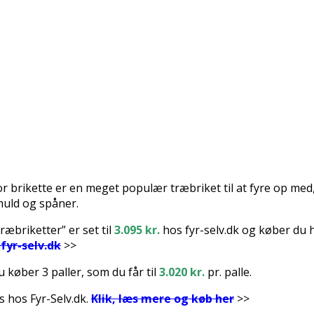
r brikette er en meget populær træbriket til at fyre op med,
muld og spåner.
ræbriketter” er set til
3.095
kr.
hos fyr-selv.dk og køber du h
fyr-selv.dk
>>
u køber 3 paller, som du får til
3.020 kr.
pr. palle.
s hos Fyr-Selv.dk.
Klik, læs mere og køb her
>>