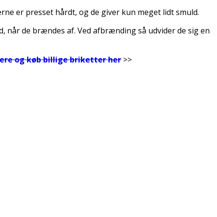
rne er presset hårdt, og de giver kun meget lidt smuld.
od, når de brændes af. Ved afbrænding så udvider de sig en
ere og køb billige briketter her
>>