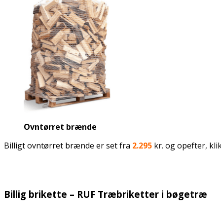
Ovntørret brænde
Billigt ovntørret brænde er set fra
2.295
kr. og opefter, kli
Billig brikette – RUF Træbriketter i bøgetræ